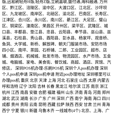
版,迅易刷轻舟H版,轻舟Z版,立刷嘉联,盛付通,海科融通, 万州
区、黔江区、涪陵区、渝中区、大渡口区、江北区、沙坪坝
区、九龙坡区、南岸区、北碚区、渝北区、巴南区、长寿区、
江津区、合川区、永川区、南川区、綦江区、大足区、璧山
区、铜梁区、潼南区、荣昌区 开州区、梁平区、武隆区、城
口县、丰都县、垫江县、忠县、云阳县、奉节县、巫山县、巫
溪县，石柱县、秀山县、酉阳县、彭水县、杨家坪、观音桥、
鱼洞、大学城、新桥、解放碑、朝天门服装市场、安防市场
四小区、南坪、茶园、石桥铺、二郎、工业园区、超市、店
铺、烟酒店、机械城、批发市场、物流园区、水产市场、五金
城、电脑城、家电、美食街、餐饮城、商超、酒店、宾馆、汽
修店， 深圳POS机办理-乐刷POS机 深圳个人pos机办理 深圳
个人pos机申请 深圳pos机申请 附近pos办理地址 深圳哪里可以
办理pos机 重庆 北京 天津 上海 河北 石家庄 山西 太原 内蒙古
呼和浩特 辽宁 沈阳 吉林 长春 黑龙江 哈尔滨 江苏 南京 浙江
杭州 江西 南昌 安徽 合肥 福建 福州 山东 济南 青岛 河南 郑州
湖北 武汉 湖南 长沙 广东 广州 深圳 广西 南宁 海南 海口 四川
成都 贵州 贵阳 云南 昆明 西藏 拉萨 陕西 西安 甘肃 兰州 青海
西宁 宁夏 银川 新疆 乌鲁木齐 一线城市(4个) 北京、上海、广