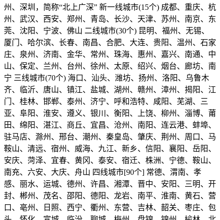
州、深圳，简称“北上广深” 新一线城市(15个) 成都、重庆、杭
州、武汉、西安、郑州、青岛、长沙、天津、苏州、南京、东
莞、沈阳、宁波、佛山 二线城市(30个) 昆明、福州、无锡、
厦门、哈尔滨、长春、南昌、合肥、大连、贵阳、温州、石家
庄、泉州、济南、金华、常州、珠海、惠州、嘉兴、南通、中
山、保定、兰州、台州、徐州、太原、绍兴、烟台、廊坊、南
宁 三线城市(70个) 海口、汕头、潍坊、扬州、洛阳、乌鲁木
齐、临沂、唐山、镇江、盐城、湖州、赣州、漳州、揭阳、江
门、桂林、邯郸、泰州、济宁、呼和浩特、咸阳、芜湖、三
亚、阜阳、淮安、遵义、银川、衡阳、上饶、柳州、淄博、莆
田、绵阳、湛江、商丘、宜昌、沧州、南阳、连云港、蚌埠、
驻马店、滁州、邢台、潮州、秦皇岛、肇庆、荆州、周口、马
鞍山、清远、宿州、威海、九江、新乡、信阳、襄阳、岳阳、
安庆、菏泽、宜春、黄冈、泰安、宿迁、株洲、宁德、鞍山、
南充、六安、大庆、舟山 四线城市[90个] 常德、渭南、孝
感、丽水、运城、德州、许昌、湘潭、晋中、安阳、三明、开
封、郴州、茂名、邵阳、德阳、龙岩、南平、淮南、黄石、营
口、亳州、日照、西宁、衢州、东营、吉林、韶关、枣庄、包
头、怀化、宣城、临汾、聊城、梅州、盘锦、锦州、榆林、北