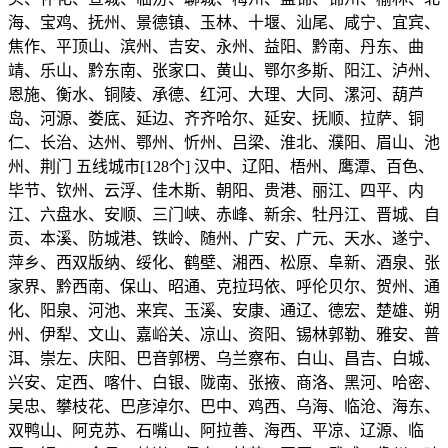
海、宝鸡、抚州、景德镇、玉林、十堰、汕尾、咸宁、宜宾、
焦作、平顶山、滨州、吉安、永州、益阳、黔南、丹东、曲
靖、乐山、黔东南、张家口、黄山、鄂尔多斯、阳江、泸州、
恩施、衡水、铜陵、承德、红河、大理、大同、漯河、葫芦
岛、河源、娄底、延边、齐齐哈尔、延安、抚顺、拉萨、铜
仁、长治、达州、鄂州、忻州、吕梁、淮北、濮阳、眉山、池
州、荆门 五线城市[128个] 汉中、辽阳、梧州、鹰潭、百色、
毕节、钦州、云浮、佳木斯、朝阳、贵港、丽江、四平、内
江、六盘水、安顺、三门峡、赤峰、新余、牡丹江、晋城、自
贡、本溪、防城港、铁岭、随州、广安、广元、天水、遂宁、
萍乡、西双版纳、绥化、鹤壁、湘西、松原、阜新、酒泉、张
家界、黔西南、保山、昭通、克拉玛依、呼伦贝尔、贺州、通
化、阳泉、河池、来宾、玉溪、安康、通辽、德宏、楚雄、朔
州、伊犁、文山、嘉峪关、凉山、资阳、锡林郭勒、雅安、普
洱、崇左、庆阳、巴音郭楞、乌兰察布、白山、昌吉、白城、
兴安、定西、喀什、白银、陇南、张掖、商洛、黑河、哈密、
吴忠、攀枝花、巴彦淖尔、巴中、鸡西、乌海、临沧、海东、
双鸭山、阿克苏、石嘴山、阿拉善、海西、平凉、辽源、临