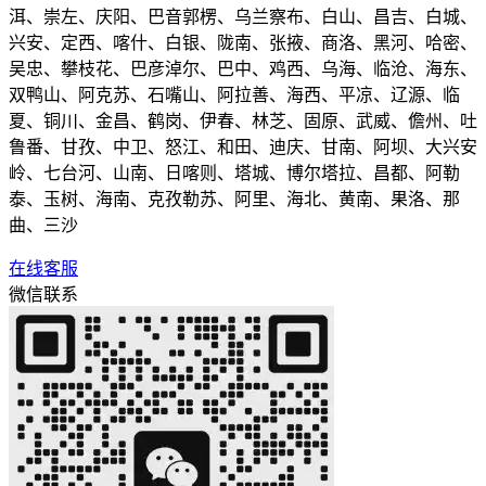
洱、崇左、庆阳、巴音郭楞、乌兰察布、白山、昌吉、白城、
兴安、定西、喀什、白银、陇南、张掖、商洛、黑河、哈密、
吴忠、攀枝花、巴彦淖尔、巴中、鸡西、乌海、临沧、海东、
双鸭山、阿克苏、石嘴山、阿拉善、海西、平凉、辽源、临
夏、铜川、金昌、鹤岗、伊春、林芝、固原、武威、儋州、吐
鲁番、甘孜、中卫、怒江、和田、迪庆、甘南、阿坝、大兴安
岭、七台河、山南、日喀则、塔城、博尔塔拉、昌都、阿勒
泰、玉树、海南、克孜勒苏、阿里、海北、黄南、果洛、那
曲、三沙
在线客服
微信联系