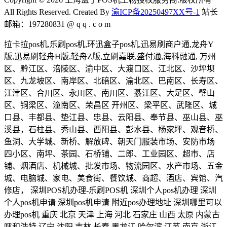
All Rights Reserved. Created By
渝ICP备20250497XX号-1
站长
邮箱：197280831 @ q q . c o m
拉卡拉pos机,乐刷pos机,环迅盒子pos机,迅易刷商户通,龙舟Y
版,迅易刷轻舟H版,轻舟Z版,立刷嘉联,盛付通,海科融通, 万州
区、黔江区、涪陵区、渝中区、大渡口区、江北区、沙坪坝
区、九龙坡区、南岸区、北碚区、渝北区、巴南区、长寿区、
江津区、合川区、永川区、南川区、綦江区、大足区、璧山
区、铜梁区、潼南区、荣昌区 开州区、梁平区、武隆区、城
口县、丰都县、垫江县、忠县、云阳县、奉节县、巫山县、巫
溪县，石柱县、秀山县、酉阳县、彭水县、杨家坪、观音桥、
鱼洞、大学城、新桥、解放碑、朝天门服装市场、安防市场
四小区、南坪、茶园、石桥铺、二郎、工业园区、超市、店
铺、烟酒店、机械城、批发市场、物流园区、水产市场、五金
城、电脑城、家电、美食街、餐饮城、商超、酒店、宾馆、汽
修店， 深圳POS机办理-乐刷POS机 深圳个人pos机办理 深圳
个人pos机申请 深圳pos机申请 附近pos办理地址 深圳哪里可以
办理pos机 重庆 北京 天津 上海 河北 石家庄 山西 太原 内蒙古
呼和浩特 辽宁 沈阳 吉林 长春 黑龙江 哈尔滨 江苏 南京 浙江