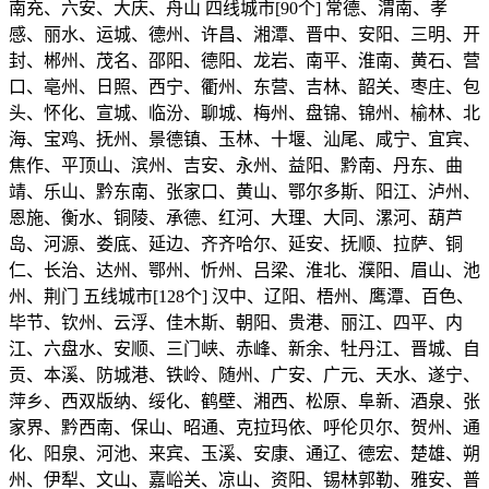
南充、六安、大庆、舟山 四线城市[90个] 常德、渭南、孝
感、丽水、运城、德州、许昌、湘潭、晋中、安阳、三明、开
封、郴州、茂名、邵阳、德阳、龙岩、南平、淮南、黄石、营
口、亳州、日照、西宁、衢州、东营、吉林、韶关、枣庄、包
头、怀化、宣城、临汾、聊城、梅州、盘锦、锦州、榆林、北
海、宝鸡、抚州、景德镇、玉林、十堰、汕尾、咸宁、宜宾、
焦作、平顶山、滨州、吉安、永州、益阳、黔南、丹东、曲
靖、乐山、黔东南、张家口、黄山、鄂尔多斯、阳江、泸州、
恩施、衡水、铜陵、承德、红河、大理、大同、漯河、葫芦
岛、河源、娄底、延边、齐齐哈尔、延安、抚顺、拉萨、铜
仁、长治、达州、鄂州、忻州、吕梁、淮北、濮阳、眉山、池
州、荆门 五线城市[128个] 汉中、辽阳、梧州、鹰潭、百色、
毕节、钦州、云浮、佳木斯、朝阳、贵港、丽江、四平、内
江、六盘水、安顺、三门峡、赤峰、新余、牡丹江、晋城、自
贡、本溪、防城港、铁岭、随州、广安、广元、天水、遂宁、
萍乡、西双版纳、绥化、鹤壁、湘西、松原、阜新、酒泉、张
家界、黔西南、保山、昭通、克拉玛依、呼伦贝尔、贺州、通
化、阳泉、河池、来宾、玉溪、安康、通辽、德宏、楚雄、朔
州、伊犁、文山、嘉峪关、凉山、资阳、锡林郭勒、雅安、普