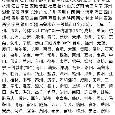
杭州 江西 南昌 安徽 合肥 福建 福州 山东 济南 青岛 河南 郑州
湖北 武汉 湖南 长沙 广东 广州 深圳 广西 南宁 海南 海口 四川
成都 贵州 贵阳 云南 昆明 西藏 拉萨 陕西 西安 甘肃 兰州 青海
西宁 宁夏 银川 新疆 乌鲁木齐 一线城市(4个) 北京、上海、广
州、深圳，简称“北上广深” 新一线城市(15个) 成都、重庆、杭
州、武汉、西安、郑州、青岛、长沙、天津、苏州、南京、东
莞、沈阳、宁波、佛山 二线城市(30个) 昆明、福州、无锡、
厦门、哈尔滨、长春、南昌、合肥、大连、贵阳、温州、石家
庄、泉州、济南、金华、常州、珠海、惠州、嘉兴、南通、中
山、保定、兰州、台州、徐州、太原、绍兴、烟台、廊坊、南
宁 三线城市(70个) 海口、汕头、潍坊、扬州、洛阳、乌鲁木
齐、临沂、唐山、镇江、盐城、湖州、赣州、漳州、揭阳、江
门、桂林、邯郸、泰州、济宁、呼和浩特、咸阳、芜湖、三
亚、阜阳、淮安、遵义、银川、衡阳、上饶、柳州、淄博、莆
田、绵阳、湛江、商丘、宜昌、沧州、南阳、连云港、蚌埠、
驻马店、滁州、邢台、潮州、秦皇岛、肇庆、荆州、周口、马
鞍山、清远、宿州、威海、九江、新乡、信阳、襄阳、岳阳、
安庆、菏泽、宜春、黄冈、泰安、宿迁、株洲、宁德、鞍山、