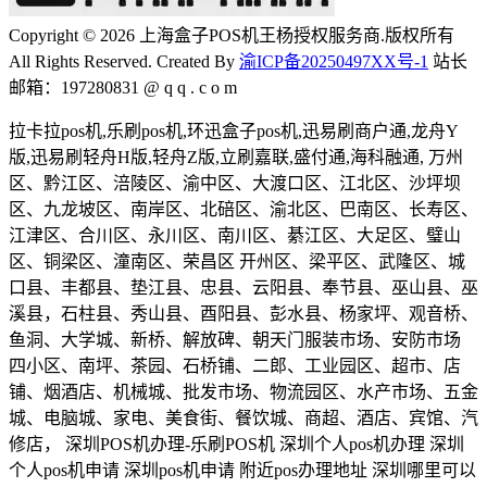
Copyright © 2026 上海盒子POS机王杨授权服务商.版权所有
All Rights Reserved. Created By
渝ICP备20250497XX号-1
站长
邮箱：197280831 @ q q . c o m
拉卡拉pos机,乐刷pos机,环迅盒子pos机,迅易刷商户通,龙舟Y
版,迅易刷轻舟H版,轻舟Z版,立刷嘉联,盛付通,海科融通, 万州
区、黔江区、涪陵区、渝中区、大渡口区、江北区、沙坪坝
区、九龙坡区、南岸区、北碚区、渝北区、巴南区、长寿区、
江津区、合川区、永川区、南川区、綦江区、大足区、璧山
区、铜梁区、潼南区、荣昌区 开州区、梁平区、武隆区、城
口县、丰都县、垫江县、忠县、云阳县、奉节县、巫山县、巫
溪县，石柱县、秀山县、酉阳县、彭水县、杨家坪、观音桥、
鱼洞、大学城、新桥、解放碑、朝天门服装市场、安防市场
四小区、南坪、茶园、石桥铺、二郎、工业园区、超市、店
铺、烟酒店、机械城、批发市场、物流园区、水产市场、五金
城、电脑城、家电、美食街、餐饮城、商超、酒店、宾馆、汽
修店， 深圳POS机办理-乐刷POS机 深圳个人pos机办理 深圳
个人pos机申请 深圳pos机申请 附近pos办理地址 深圳哪里可以