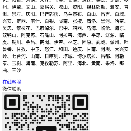
化、阳泉、河池、来宾、玉溪、安康、通辽、德宏、楚雄、朔
州、伊犁、文山、嘉峪关、凉山、资阳、锡林郭勒、雅安、普
洱、崇左、庆阳、巴音郭楞、乌兰察布、白山、昌吉、白城、
兴安、定西、喀什、白银、陇南、张掖、商洛、黑河、哈密、
吴忠、攀枝花、巴彦淖尔、巴中、鸡西、乌海、临沧、海东、
双鸭山、阿克苏、石嘴山、阿拉善、海西、平凉、辽源、临
夏、铜川、金昌、鹤岗、伊春、林芝、固原、武威、儋州、吐
鲁番、甘孜、中卫、怒江、和田、迪庆、甘南、阿坝、大兴安
岭、七台河、山南、日喀则、塔城、博尔塔拉、昌都、阿勒
泰、玉树、海南、克孜勒苏、阿里、海北、黄南、果洛、那
曲、三沙
在线客服
微信联系