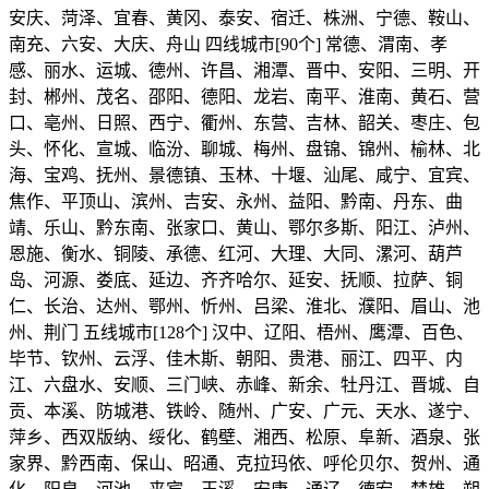
安庆、菏泽、宜春、黄冈、泰安、宿迁、株洲、宁德、鞍山、
南充、六安、大庆、舟山 四线城市[90个] 常德、渭南、孝
感、丽水、运城、德州、许昌、湘潭、晋中、安阳、三明、开
封、郴州、茂名、邵阳、德阳、龙岩、南平、淮南、黄石、营
口、亳州、日照、西宁、衢州、东营、吉林、韶关、枣庄、包
头、怀化、宣城、临汾、聊城、梅州、盘锦、锦州、榆林、北
海、宝鸡、抚州、景德镇、玉林、十堰、汕尾、咸宁、宜宾、
焦作、平顶山、滨州、吉安、永州、益阳、黔南、丹东、曲
靖、乐山、黔东南、张家口、黄山、鄂尔多斯、阳江、泸州、
恩施、衡水、铜陵、承德、红河、大理、大同、漯河、葫芦
岛、河源、娄底、延边、齐齐哈尔、延安、抚顺、拉萨、铜
仁、长治、达州、鄂州、忻州、吕梁、淮北、濮阳、眉山、池
州、荆门 五线城市[128个] 汉中、辽阳、梧州、鹰潭、百色、
毕节、钦州、云浮、佳木斯、朝阳、贵港、丽江、四平、内
江、六盘水、安顺、三门峡、赤峰、新余、牡丹江、晋城、自
贡、本溪、防城港、铁岭、随州、广安、广元、天水、遂宁、
萍乡、西双版纳、绥化、鹤壁、湘西、松原、阜新、酒泉、张
家界、黔西南、保山、昭通、克拉玛依、呼伦贝尔、贺州、通