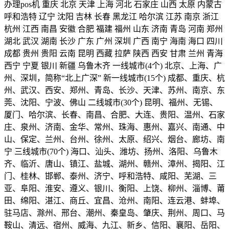
办理pos机 重庆 北京 天津 上海 河北 石家庄 山西 太原 内蒙古
呼和浩特 辽宁 沈阳 吉林 长春 黑龙江 哈尔滨 江苏 南京 浙江
杭州 江西 南昌 安徽 合肥 福建 福州 山东 济南 青岛 河南 郑州
湖北 武汉 湖南 长沙 广东 广州 深圳 广西 南宁 海南 海口 四川
成都 贵州 贵阳 云南 昆明 西藏 拉萨 陕西 西安 甘肃 兰州 青海
西宁 宁夏 银川 新疆 乌鲁木齐 一线城市(4个) 北京、上海、广
州、深圳，简称“北上广深” 新一线城市(15个) 成都、重庆、杭
州、武汉、西安、郑州、青岛、长沙、天津、苏州、南京、东
莞、沈阳、宁波、佛山 二线城市(30个) 昆明、福州、无锡、
厦门、哈尔滨、长春、南昌、合肥、大连、贵阳、温州、石家
庄、泉州、济南、金华、常州、珠海、惠州、嘉兴、南通、中
山、保定、兰州、台州、徐州、太原、绍兴、烟台、廊坊、南
宁 三线城市(70个) 海口、汕头、潍坊、扬州、洛阳、乌鲁木
齐、临沂、唐山、镇江、盐城、湖州、赣州、漳州、揭阳、江
门、桂林、邯郸、泰州、济宁、呼和浩特、咸阳、芜湖、三
亚、阜阳、淮安、遵义、银川、衡阳、上饶、柳州、淄博、莆
田、绵阳、湛江、商丘、宜昌、沧州、南阳、连云港、蚌埠、
驻马店、滁州、邢台、潮州、秦皇岛、肇庆、荆州、周口、马
鞍山、清远、宿州、威海、九江、新乡、信阳、襄阳、岳阳、